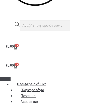
€
0.00
0
€
0.00
0
Περιφερειακά Η/Υ
Πληκτρολόγια
Ποντίκια
Ακουστικά