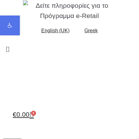
Open toolbar
English (UK)
Greek
€
0.00
0